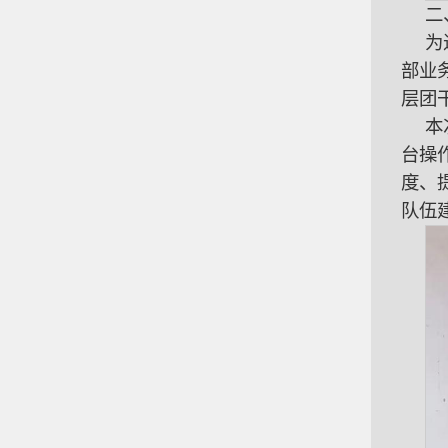
二
为
部业
层团
本
台操
度、
队伍