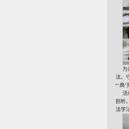
为
法、守
“‘
活
剖析
法学