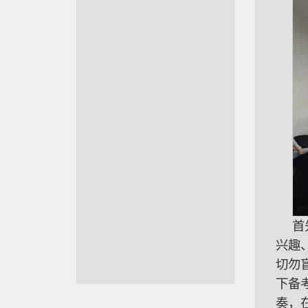
首
兴趣
切勿
下备
奏，